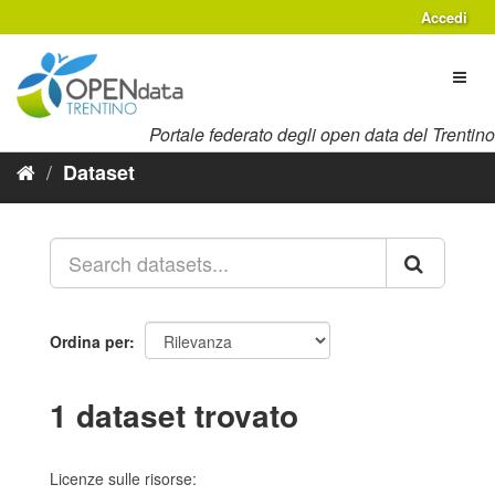
Salta
Accedi
al
contenuto
Toggl
naviga
Portale federato degli open data del Trentino
Dataset
Ordina per
1 dataset trovato
Licenze sulle risorse: