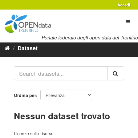
Salta
Accedi
al
contenuto
Toggl
naviga
Portale federato degli open data del Trentino
Dataset
Ordina per
Nessun dataset trovato
Licenze sulle risorse: