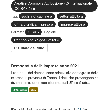
Creative Commons Attribuzione 4.0 Internazionale
(CC BY 4.0)
Tag:
società di capitale
settori attività
forma giuridica impresa
imprese attive
Formati:
XLSX
Regioni:
Trentino-Alto Adige/Südtirol
Risultato del filtro
Demografia delle imprese anno 2021
I contenuti del dataset sono relativi alla demografia delle
imprese in provincia di Trento. I dati, che provengono da
diverse fonti, sono stati elaborati dall'Ufficio Studi...
Excel XLSX
CSV
E' possibile inoltre accedere al registro usando le
API
(vedi