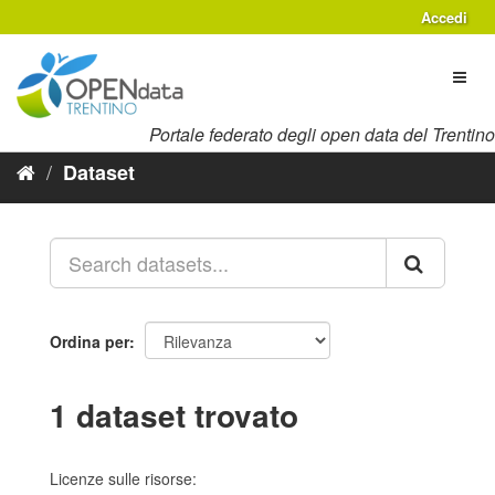
Salta
Accedi
al
contenuto
Toggl
naviga
Portale federato degli open data del Trentino
Dataset
Ordina per
1 dataset trovato
Licenze sulle risorse: