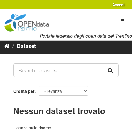
Salta
Accedi
al
contenuto
Toggl
naviga
Portale federato degli open data del Trentino
Dataset
Ordina per
Nessun dataset trovato
Licenze sulle risorse: