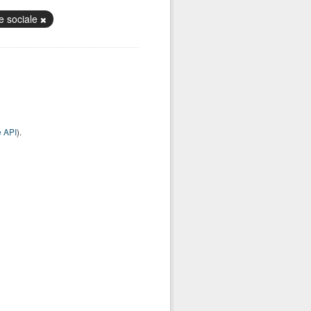
e sociale
 API
).