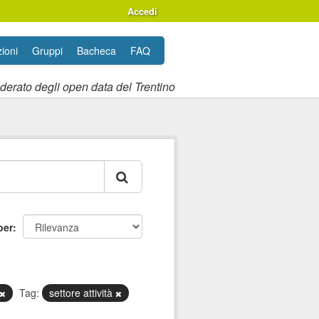
Accedi
ioni
Gruppi
Bacheca
FAQ
ederato degli open data del Trentino
per
Tag:
settore attività