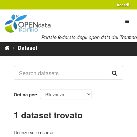
Salta
Accedi
al
contenuto
Toggl
naviga
Portale federato degli open data del Trentino
Dataset
Ordina per
1 dataset trovato
Licenze sulle risorse: