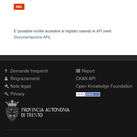
XML
E' possibile inoltre accedere al registro usando le
API
(vedi
Documentazione API
).
Domande frequenti
Report
Ringraziamenti
CKAN API
Note legali
Open Knowledge Foundation
Privacy