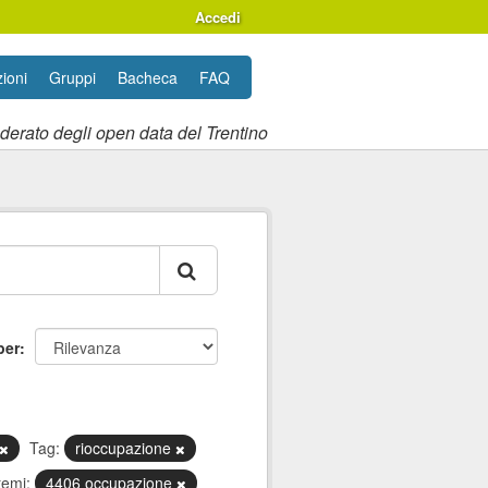
Accedi
ioni
Gruppi
Bacheca
FAQ
ederato degli open data del Trentino
per
Tag:
rioccupazione
temi:
4406 occupazione