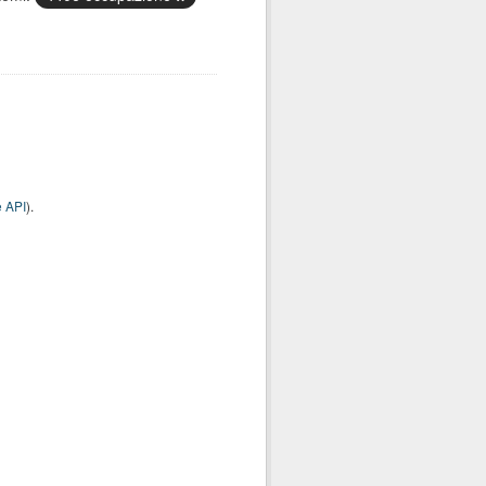
 API
).