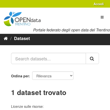
Salta
Accedi
al
contenuto
Toggl
naviga
Portale federato degli open data del Trentino
Dataset
Ordina per
1 dataset trovato
Licenze sulle risorse: