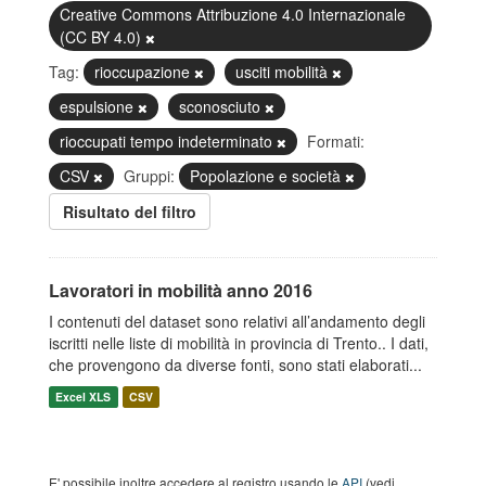
Creative Commons Attribuzione 4.0 Internazionale
(CC BY 4.0)
Tag:
rioccupazione
usciti mobilità
espulsione
sconosciuto
rioccupati tempo indeterminato
Formati:
CSV
Gruppi:
Popolazione e società
Risultato del filtro
Lavoratori in mobilità anno 2016
I contenuti del dataset sono relativi all’andamento degli
iscritti nelle liste di mobilità in provincia di Trento.. I dati,
che provengono da diverse fonti, sono stati elaborati...
Excel XLS
CSV
E' possibile inoltre accedere al registro usando le
API
(vedi