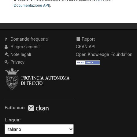
Documentazione API
).
Domande frequenti
Report
Ringraziamenti
CKAN API
Note legali
Open Knowledge Foundation
Privacy
Fatto con
Lingua