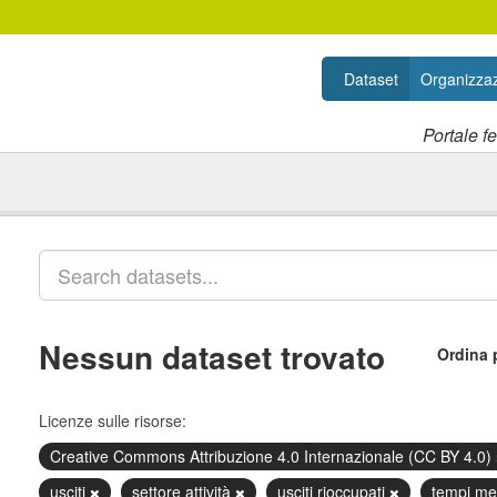
Dataset
Organizzaz
Portale f
Nessun dataset trovato
Ordina 
Licenze sulle risorse:
Creative Commons Attribuzione 4.0 Internazionale (CC BY 4.0)
usciti
settore attività
usciti rioccupati
tempi me