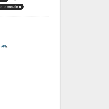
ione sociale
 API
).