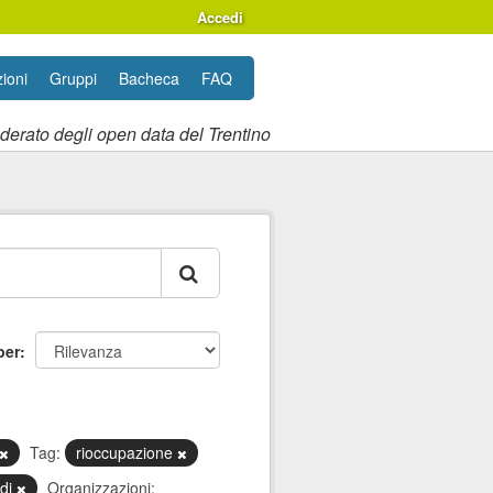
Accedi
ioni
Gruppi
Bacheca
FAQ
ederato degli open data del Trentino
per
Tag:
rioccupazione
di
Organizzazioni: