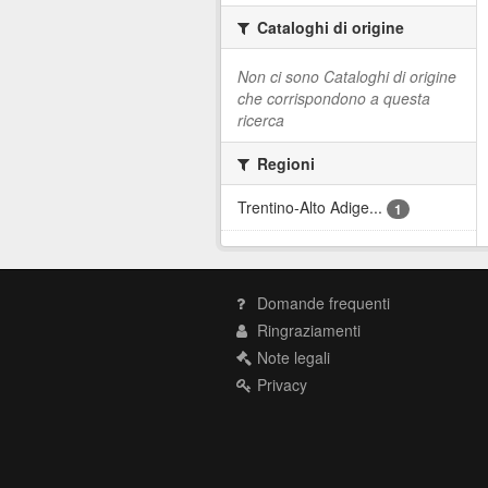
Cataloghi di origine
Non ci sono Cataloghi di origine
che corrispondono a questa
ricerca
Regioni
Trentino-Alto Adige...
1
Domande frequenti
Ringraziamenti
Note legali
Privacy