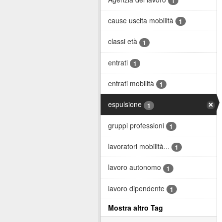
1
cause uscita mobilità
1
classi età
1
entrati
1
entrati mobilità
1
espulsione
1
gruppi professioni
1
lavoratori mobilità...
1
lavoro autonomo
1
lavoro dipendente
1
Mostra altro Tag