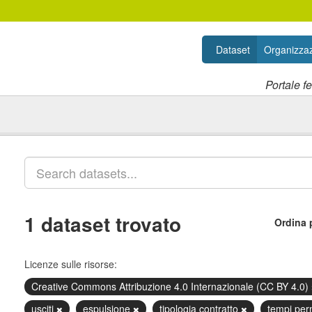
Dataset
Organizzaz
Portale f
1 dataset trovato
Ordina 
Licenze sulle risorse:
Creative Commons Attribuzione 4.0 Internazionale (CC BY 4.0)
usciti
espulsione
tipologia contratto
tempi per