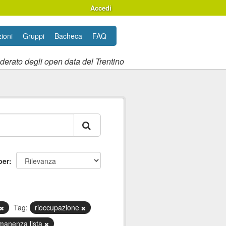
Accedi
ioni
Gruppi
Bacheca
FAQ
ederato degli open data del Trentino
per
Tag:
rioccupazione
manenza lista