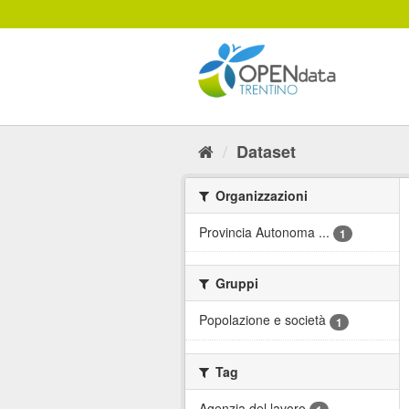
Salta
al
contenuto
Dataset
Organizzazioni
Provincia Autonoma ...
1
Gruppi
Popolazione e società
1
Tag
Agenzia del lavoro