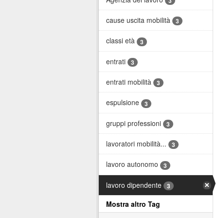
3
cause uscita mobilità
3
classi età
3
entrati
3
entrati mobilità
3
espulsione
3
gruppi professioni
3
lavoratori mobilità...
3
lavoro autonomo
3
lavoro dipendente
3
Mostra altro Tag