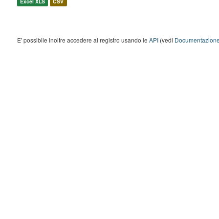
Excel XLS
CSV
E' possibile inoltre accedere al registro usando le
API
(vedi
Documentazione