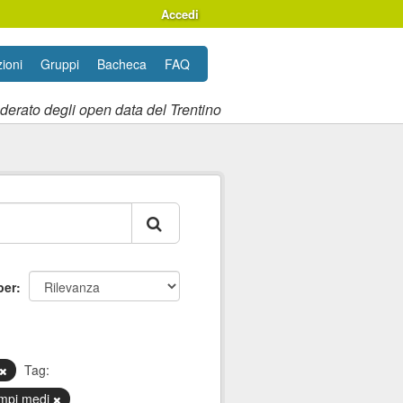
Accedi
ioni
Gruppi
Bacheca
FAQ
ederato degli open data del Trentino
per
Tag:
mpi medi