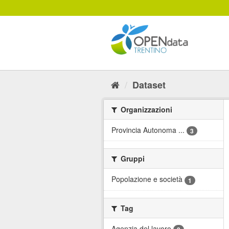
Salta
al
contenuto
Dataset
Organizzazioni
Provincia Autonoma ...
3
Gruppi
Popolazione e società
1
Tag
Agenzia del lavoro