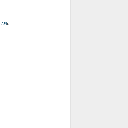
 API
).