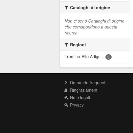
Cataloghi di origine
Non ci sono Cataloghi di origine
che corrispondono a questa
ricerca
Regioni
Trentino-Alto Adige...
3
Domande frequenti
Ringraziamenti
Note legali
Privacy