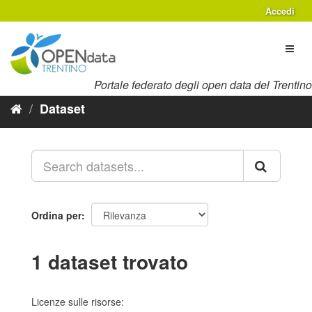
Salta
Accedi
al
contenuto
Toggl
naviga
Portale federato degli open data del Trentino
Dataset
Ordina per
1 dataset trovato
Licenze sulle risorse: