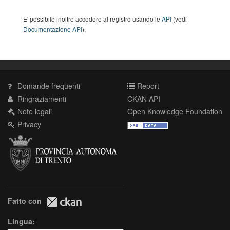
E' possibile inoltre accedere al registro usando le
API
(vedi
Documentazione API
).
Domande frequenti
Report
Ringraziamenti
CKAN API
Note legali
Open Knowledge Foundation
Privacy
Fatto con
Lingua