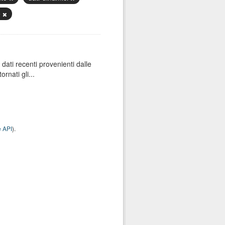
e
dati recenti provenienti dalle
rnati gli...
 API
).