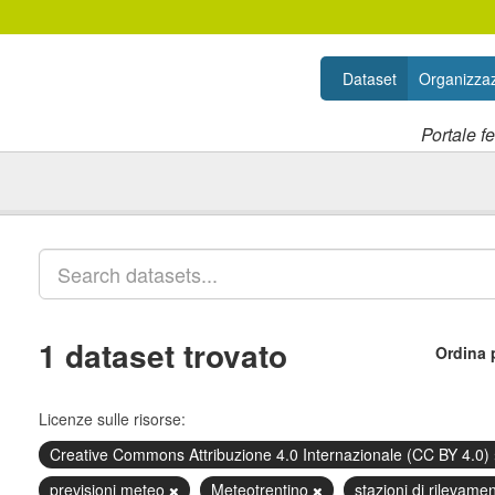
Dataset
Organizzaz
Portale f
1 dataset trovato
Ordina 
Licenze sulle risorse:
Creative Commons Attribuzione 4.0 Internazionale (CC BY 4.0)
previsioni meteo
Meteotrentino
stazioni di rilevame