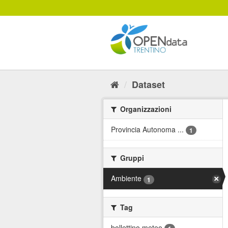
Salta
al
contenuto
Dataset
Organizzazioni
Provincia Autonoma ...
1
Gruppi
Ambiente
1
Tag
bollettino meteo