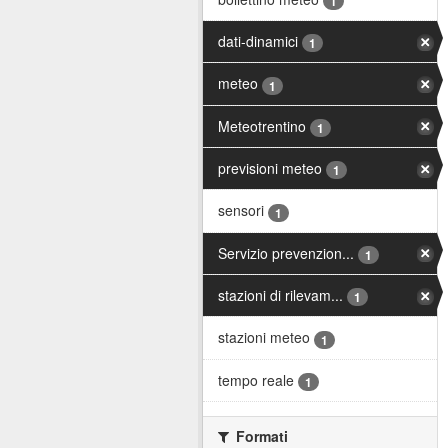
1
dati-dinamici
1
meteo
1
Meteotrentino
1
previsioni meteo
1
sensori
1
Servizio prevenzion...
1
stazioni di rilevam...
1
stazioni meteo
1
tempo reale
1
Formati