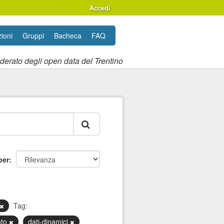
Accedi
ioni
Gruppi
Bacheca
FAQ
ederato degli open data del Trentino
per
Tag:
nto
dati-dinamici