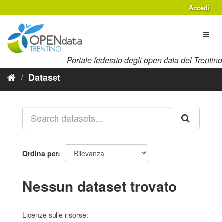
Salta
Accedi
al
contenuto
Toggl
naviga
Portale federato degli open data del Trentino
Dataset
Ordina per
Nessun dataset trovato
Licenze sulle risorse: