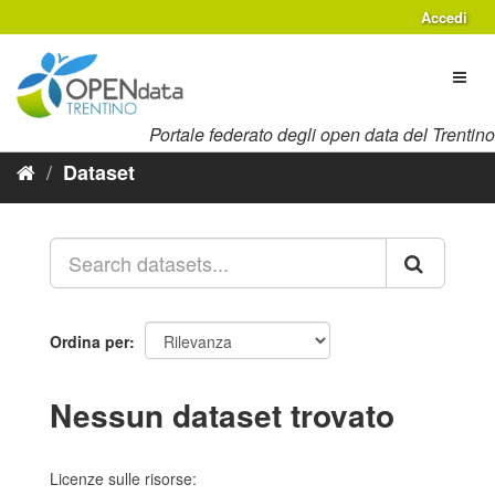
Salta
Accedi
al
contenuto
Toggl
naviga
Portale federato degli open data del Trentino
Dataset
Ordina per
Nessun dataset trovato
Licenze sulle risorse: