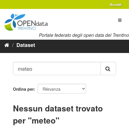
Salta
Accedi
al
contenuto
Toggl
naviga
Portale federato degli open data del Trentino
Dataset
Ordina per
Nessun dataset trovato
per "meteo"