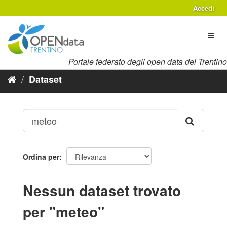
Salta
Accedi
al
contenuto
Toggl
naviga
Portale federato degli open data del Trentino
Dataset
Ordina per
Nessun dataset trovato
per "meteo"