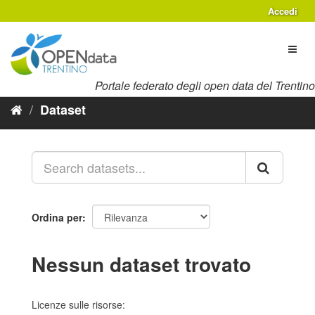
Salta
Accedi
al
contenuto
Toggl
naviga
Portale federato degli open data del Trentino
Dataset
Ordina per
Nessun dataset trovato
Licenze sulle risorse: