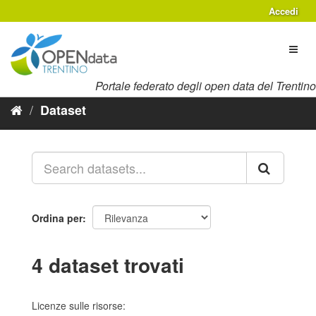
Salta
Accedi
al
contenuto
Toggl
naviga
Portale federato degli open data del Trentino
Dataset
Ordina per
4 dataset trovati
Licenze sulle risorse: