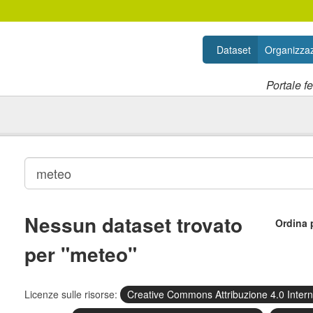
Dataset
Organizzaz
Portale f
Nessun dataset trovato
Ordina 
per "meteo"
Licenze sulle risorse:
Creative Commons Attribuzione 4.0 Inter