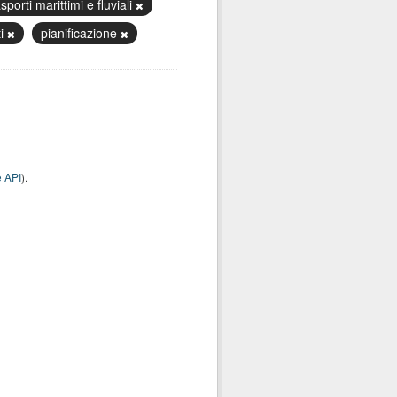
sporti marittimi e fluviali
ti
pianificazione
 API
).