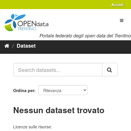
Salta
Accedi
al
contenuto
Toggl
naviga
Portale federato degli open data del Trentino
Dataset
Ordina per
Nessun dataset trovato
Licenze sulle risorse: