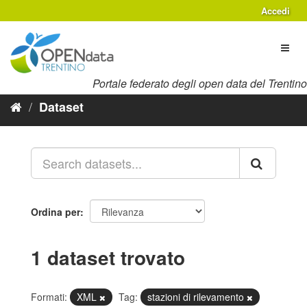
Salta
Accedi
al
contenuto
Toggl
naviga
Portale federato degli open data del Trentino
Dataset
Ordina per
1 dataset trovato
Formati:
XML
Tag:
stazioni di rilevamento