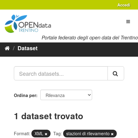
Salta
Accedi
al
contenuto
Toggl
naviga
Portale federato degli open data del Trentino
Dataset
Ordina per
1 dataset trovato
Formati:
XML
Tag:
stazioni di rilevamento