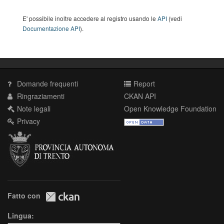
E' possibile inoltre accedere al registro usando le
API
(vedi
Documentazione API
).
Domande frequenti
Report
Ringraziamenti
CKAN API
Note legali
Open Knowledge Foundation
Privacy
Fatto con
Lingua