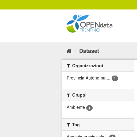
Salta
al
contenuto
Dataset
Organizzazioni
Provincia Autonoma ...
1
Gruppi
Ambiente
1
Tag
Agenzia provinciale...