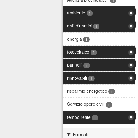
1
ambiente
1
dati-dinamici
1
energia
1
fotovoltaico
1
pannelli
1
rinnovabili
1
risparmio energetico
1
Servizio opere civili
1
tempo reale
1
Formati