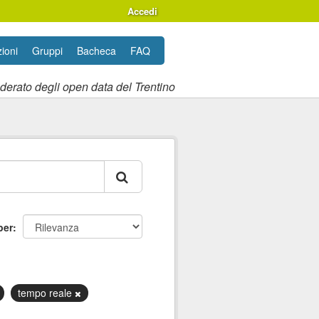
Accedi
ioni
Gruppi
Bacheca
FAQ
ederato degli open data del Trentino
per
tempo reale