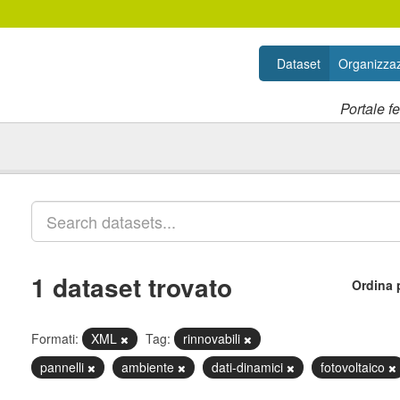
Dataset
Organizzaz
Portale f
1 dataset trovato
Ordina 
Formati:
XML
Tag:
rinnovabili
pannelli
ambiente
dati-dinamici
fotovoltaico