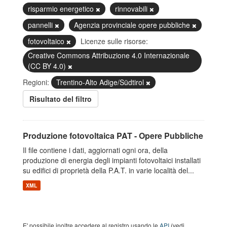
risparmio energetico
rinnovabili
pannelli
Agenzia provinciale opere pubbliche
fotovoltaico
Licenze sulle risorse:
Creative Commons Attribuzione 4.0 Internazionale
(CC BY 4.0)
Regioni:
Trentino-Alto Adige/Südtirol
Risultato del filtro
Produzione fotovoltaica PAT - Opere Pubbliche
Il file contiene i dati, aggiornati ogni ora, della
produzione di energia degli impianti fotovoltaici installati
su edifici di proprietà della P.A.T. in varie località del...
XML
E' possibile inoltre accedere al registro usando le
API
(vedi