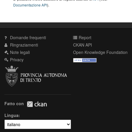
Documentazione API
).
Domande frequenti
Report
Ringraziamenti
CKAN API
Note legali
Open Knowledge Foundation
Privacy
Fatto con
Lingua