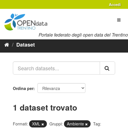
Salta
Accedi
al
contenuto
Toggl
naviga
Portale federato degli open data del Trentino
Dataset
Ordina per
1 dataset trovato
Formati:
XML
Gruppi:
Ambiente
Tag: