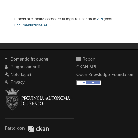
E' possibile inoltre accedere al registro usando le
API
(vedi
Documentazione API
).
Domande frequenti
Report
Ringraziamenti
CKAN API
Note legali
Open Knowledge Foundation
Privacy
Fatto con