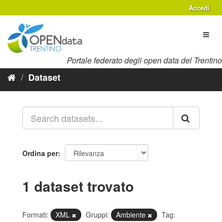
Salta
Accedi
al
contenuto
Toggl
naviga
Portale federato degli open data del Trentino
Dataset
Ordina per
1 dataset trovato
Formati:
XML
Gruppi:
Ambiente
Tag: