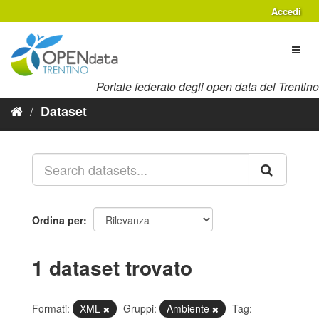
Salta
Accedi
al
contenuto
Toggl
naviga
Portale federato degli open data del Trentino
Dataset
Ordina per
1 dataset trovato
Formati:
XML
Gruppi:
Ambiente
Tag: