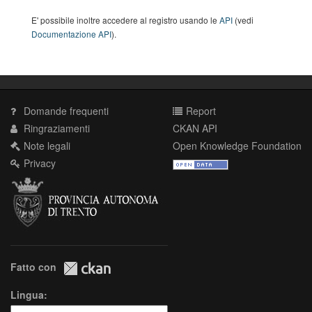
E' possibile inoltre accedere al registro usando le
API
(vedi
Documentazione API
).
Domande frequenti
Report
Ringraziamenti
CKAN API
Note legali
Open Knowledge Foundation
Privacy
Fatto con
Lingua