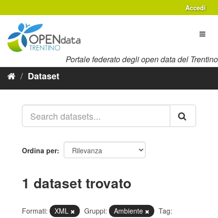
Salta
Accedi
al
contenuto
Toggl
naviga
Portale federato degli open data del Trentino
Dataset
Ordina per
1 dataset trovato
Formati:
XML
Gruppi:
Ambiente
Tag: