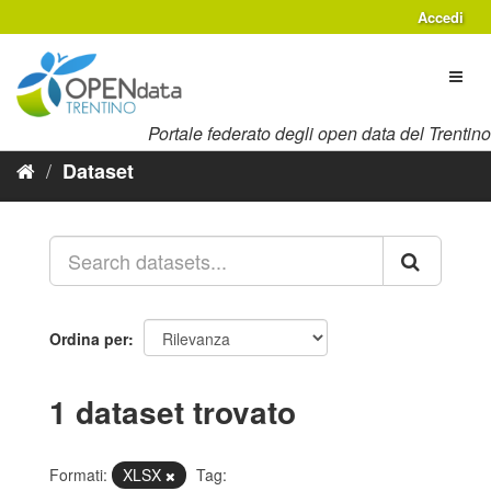
Salta
Accedi
al
contenuto
Toggl
naviga
Portale federato degli open data del Trentino
Dataset
Ordina per
1 dataset trovato
Formati:
XLSX
Tag: