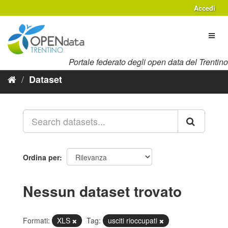
Salta
Accedi
al
contenuto
Toggl
naviga
Portale federato degli open data del Trentino
Dataset
Ordina per
Nessun dataset trovato
Formati:
XLS
Tag:
usciti rioccupati