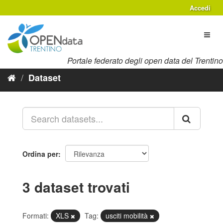
Salta
Accedi
al
contenuto
Toggl
naviga
Portale federato degli open data del Trentino
Dataset
Ordina per
3 dataset trovati
Formati:
XLS
Tag:
usciti mobilità