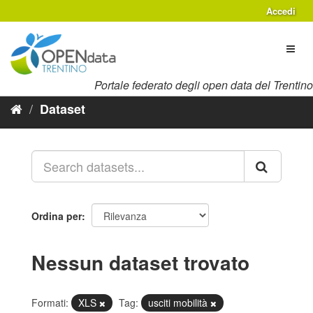
Salta
Accedi
al
contenuto
Toggl
naviga
Portale federato degli open data del Trentino
Dataset
Ordina per
Nessun dataset trovato
Formati:
XLS
Tag:
usciti mobilità