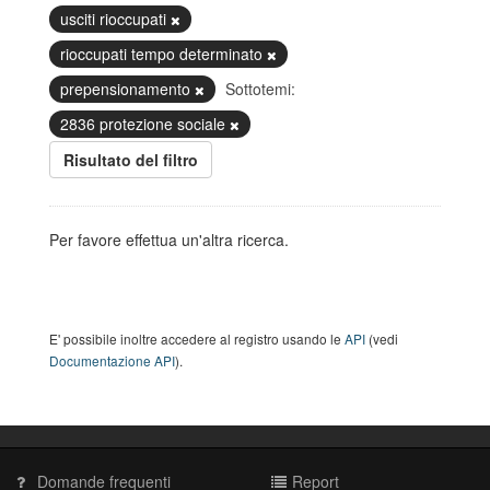
usciti rioccupati
rioccupati tempo determinato
prepensionamento
Sottotemi:
2836 protezione sociale
Risultato del filtro
Per favore effettua un'altra ricerca.
E' possibile inoltre accedere al registro usando le
API
(vedi
Documentazione API
).
Domande frequenti
Report