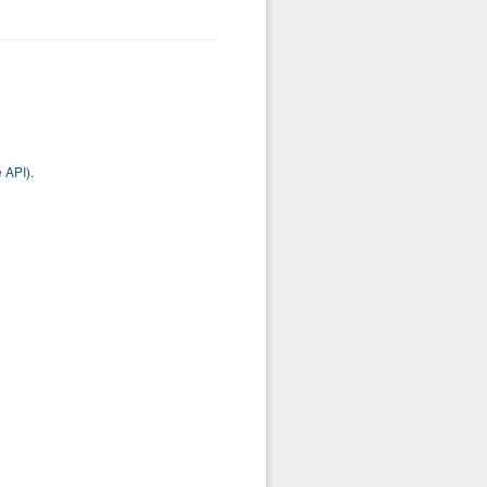
 API
).