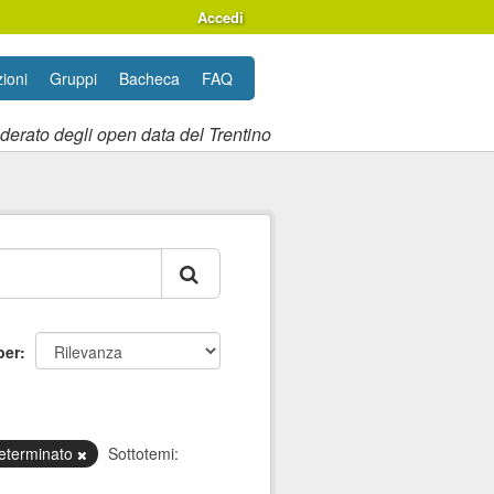
Accedi
ioni
Gruppi
Bacheca
FAQ
ederato degli open data del Trentino
per
determinato
Sottotemi: