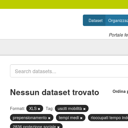
Dataset
Organizzaz
Portale f
Nessun dataset trovato
Ordina 
Formati:
XLS
Tag:
usciti mobilità
prepensionamento
tempi medi
rioccupati tempo in
2836 protezione sociale