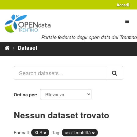
Salta
Accedi
al
contenuto
Toggl
naviga
Portale federato degli open data del Trentino
Dataset
Ordina per
Nessun dataset trovato
Formati:
XLS
Tag:
usciti mobilità