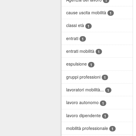
1
cause uscita mobilità
1
classi età
1
entrati
1
entrati mobilità
1
espulsione
1
gruppi professioni
1
lavoratori mobilità...
1
lavoro autonomo
1
lavoro dipendente
1
mobilità professionale
1