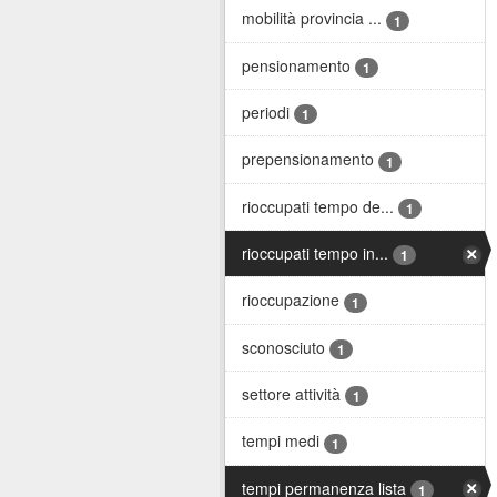
mobilità provincia ...
1
pensionamento
1
periodi
1
prepensionamento
1
rioccupati tempo de...
1
rioccupati tempo in...
1
rioccupazione
1
sconosciuto
1
settore attività
1
tempi medi
1
tempi permanenza lista
1