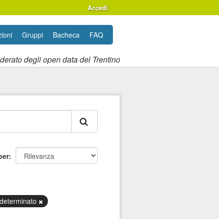
Accedi
ioni
Gruppi
Bacheca
FAQ
ederato degli open data del Trentino
per
ndeterminato