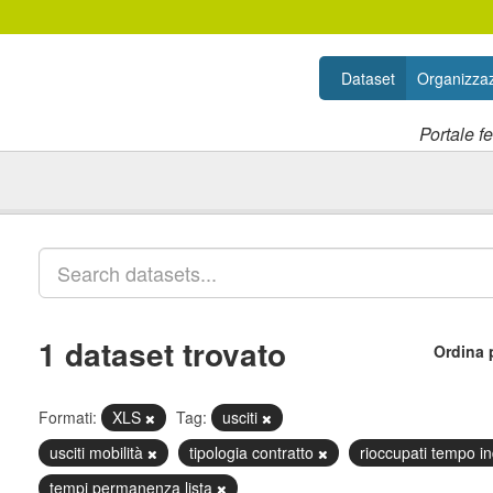
Dataset
Organizzaz
Portale f
1 dataset trovato
Ordina 
Formati:
XLS
Tag:
usciti
usciti mobilità
tipologia contratto
rioccupati tempo i
tempi permanenza lista