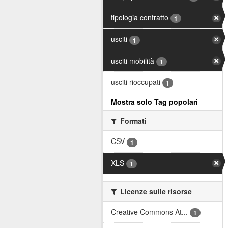
tipologia contratto
1
usciti
1
usciti mobilità
1
usciti rioccupati
1
Mostra solo Tag popolari
Formati
CSV
1
XLS
1
Licenze sulle risorse
Creative Commons At...
1