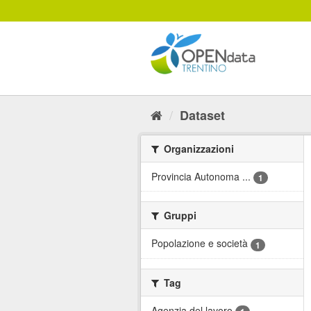
Salta
al
contenuto
Dataset
Organizzazioni
Provincia Autonoma ...
1
Gruppi
Popolazione e società
1
Tag
Agenzia del lavoro