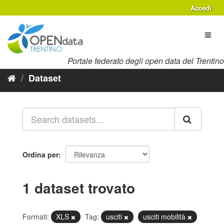
Salta
Accedi
al
contenuto
Toggl
naviga
Portale federato degli open data del Trentino
Dataset
Ordina per
1 dataset trovato
Formati:
XLS
Tag:
usciti
usciti mobilità