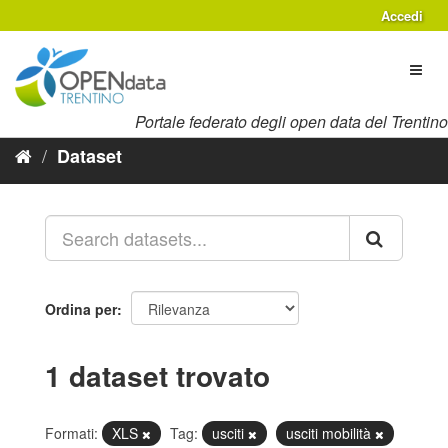
Salta
Accedi
al
contenuto
Toggl
naviga
Portale federato degli open data del Trentino
Dataset
Ordina per
1 dataset trovato
Formati:
XLS
Tag:
usciti
usciti mobilità