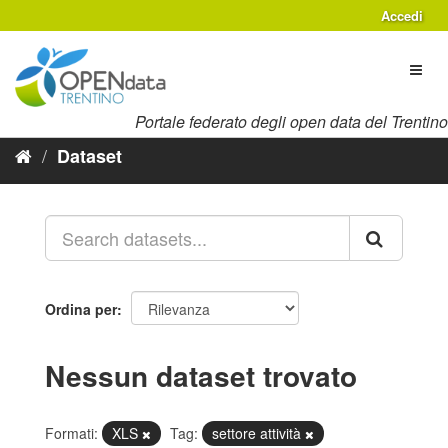
Salta
Accedi
al
contenuto
Toggl
naviga
Portale federato degli open data del Trentino
Dataset
Ordina per
Nessun dataset trovato
Formati:
XLS
Tag:
settore attività