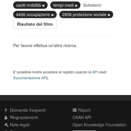
usciti mobilità
tempi medi
Sottotemi:
4406 occupazione
2836 protezione sociale
Risultato del filtro
Per favore effettua un'altra ricerca.
E' possibile inoltre accedere al registro usando le
API
(vedi
Documentazione API
).
Domande frequenti
Report
Ringraziamenti
CKAN API
Note legali
Open Knowledge Foundation