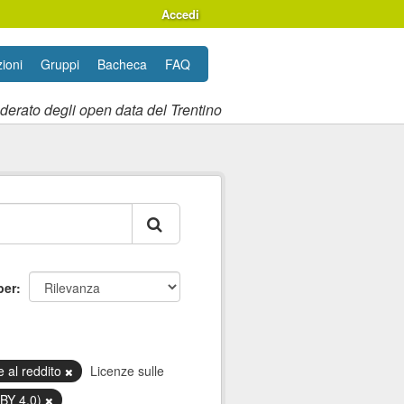
Accedi
ioni
Gruppi
Bacheca
FAQ
ederato degli open data del Trentino
per
e al reddito
Licenze sulle
 BY 4.0)