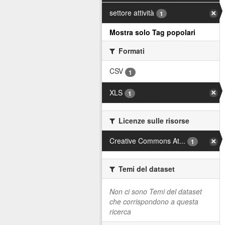
settore attività
1
Mostra solo Tag popolari
Formati
CSV
1
XLS
1
Licenze sulle risorse
Creative Commons At...
1
Temi del dataset
Non ci sono Temi del dataset
che corrispondono a questa
ricerca