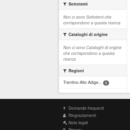
Sottotemi
Non ci sono Sottotemi che
corrispondono a questa ricerca
Cataloghi di origine
Non ci sono Cataloghi di origine
che corrispondono a questa
ricerca
Regioni
Trentino-Alto Adige...
1
Domande frequenti
Ringraziamenti
Note legali
Privacy