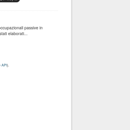
 occupazionali passive in
ati elaborati...
 API
).