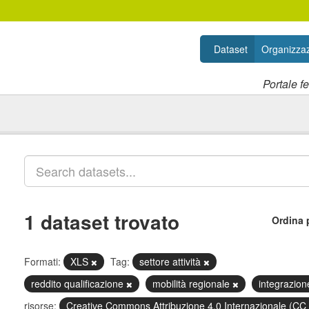
Dataset
Organizzaz
Portale f
1 dataset trovato
Ordina 
Formati:
XLS
Tag:
settore attività
reddito qualificazione
mobilità regionale
integrazion
risorse:
Creative Commons Attribuzione 4.0 Internazionale (CC