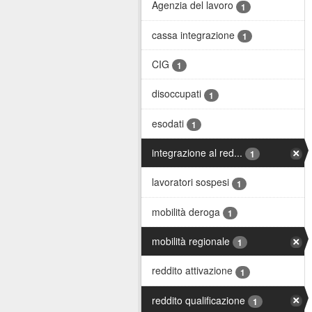
Agenzia del lavoro
1
cassa integrazione
1
CIG
1
disoccupati
1
esodati
1
integrazione al red...
1
lavoratori sospesi
1
mobilità deroga
1
mobilità regionale
1
reddito attivazione
1
reddito qualificazione
1