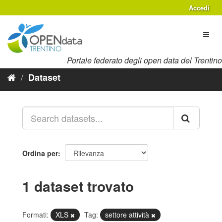
Salta
Accedi
al
contenuto
Toggl
naviga
Portale federato degli open data del Trentino
Dataset
Ordina per
1 dataset trovato
Formati:
XLS
Tag:
settore attività