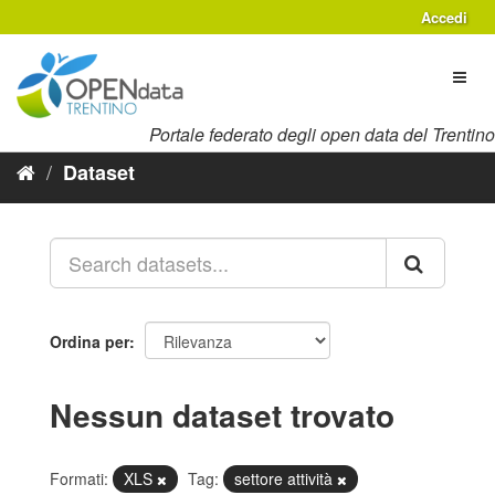
Salta
Accedi
al
contenuto
Toggl
naviga
Portale federato degli open data del Trentino
Dataset
Ordina per
Nessun dataset trovato
Formati:
XLS
Tag:
settore attività