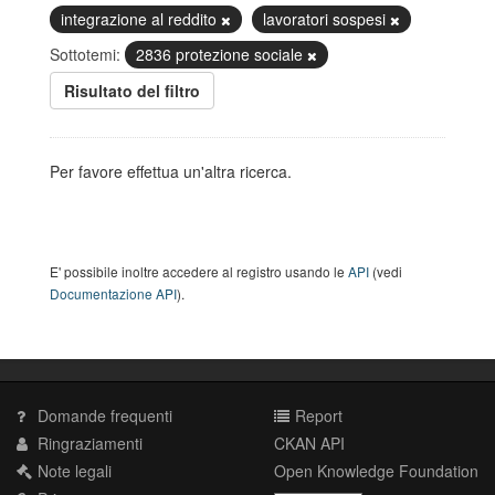
integrazione al reddito
lavoratori sospesi
Sottotemi:
2836 protezione sociale
Risultato del filtro
Per favore effettua un'altra ricerca.
E' possibile inoltre accedere al registro usando le
API
(vedi
Documentazione API
).
Domande frequenti
Report
Ringraziamenti
CKAN API
Note legali
Open Knowledge Foundation