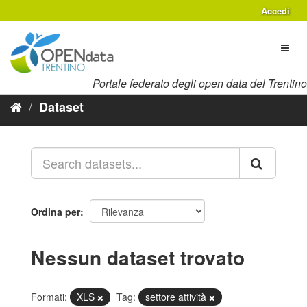
Salta
Accedi
al
contenuto
Toggl
naviga
Portale federato degli open data del Trentino
Dataset
Ordina per
Nessun dataset trovato
Formati:
XLS
Tag:
settore attività