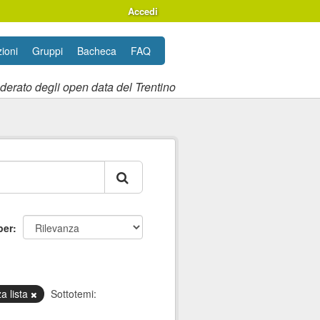
Accedi
ioni
Gruppi
Bacheca
FAQ
ederato degli open data del Trentino
per
a lista
Sottotemi: