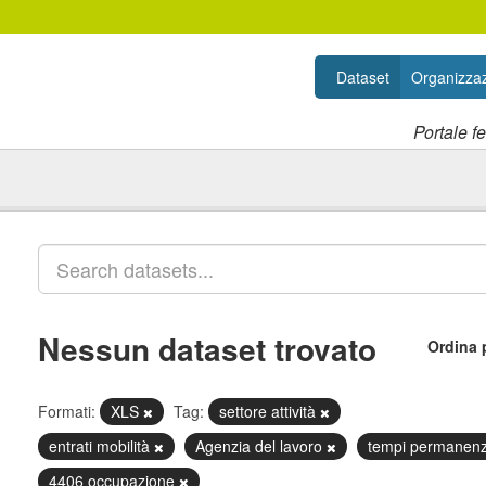
Dataset
Organizzaz
Portale f
Nessun dataset trovato
Ordina 
Formati:
XLS
Tag:
settore attività
entrati mobilità
Agenzia del lavoro
tempi permanenz
4406 occupazione