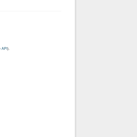
 API
).