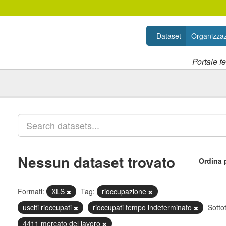
Dataset
Organizzaz
Portale f
Nessun dataset trovato
Ordina 
Formati:
XLS
Tag:
rioccupazione
usciti rioccupati
rioccupati tempo indeterminato
Sotto
4411 mercato del lavoro