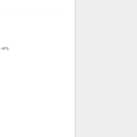
 API
).