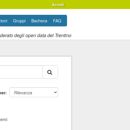
Accedi
ioni
Gruppi
Bacheca
FAQ
ederato degli open data del Trentino
per
temi: