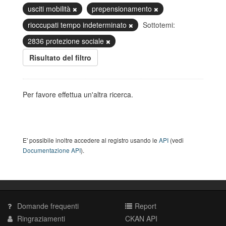
usciti mobilità
prepensionamento
rioccupati tempo indeterminato
Sottotemi:
2836 protezione sociale
Risultato del filtro
Per favore effettua un'altra ricerca.
E' possibile inoltre accedere al registro usando le
API
(vedi
Documentazione API
).
Domande frequenti
Report
Ringraziamenti
CKAN API