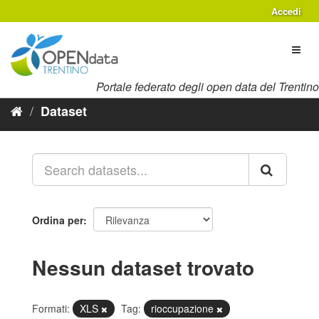
Salta
Accedi
al
contenuto
Toggl
naviga
Portale federato degli open data del Trentino
Dataset
Ordina per
Nessun dataset trovato
Formati:
XLS
Tag:
rioccupazione