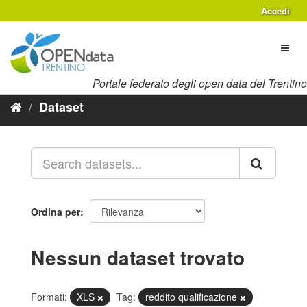
Salta
Accedi
al
contenuto
Toggl
naviga
Portale federato degli open data del Trentino
Dataset
Ordina per
Nessun dataset trovato
Formati:
XLS
Tag:
reddito qualificazione