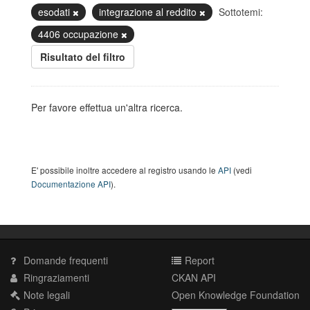
esodati
integrazione al reddito
Sottotemi:
4406 occupazione
Risultato del filtro
Per favore effettua un'altra ricerca.
E' possibile inoltre accedere al registro usando le
API
(vedi
Documentazione API
).
Domande frequenti
Report
Ringraziamenti
CKAN API
Note legali
Open Knowledge Foundation