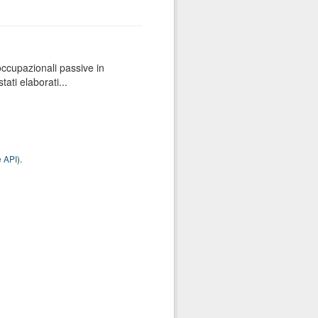
 occupazionali passive in
ati elaborati...
 API
).