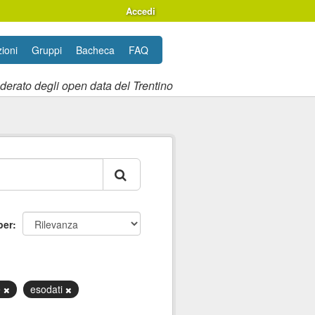
Accedi
ioni
Gruppi
Bacheca
FAQ
ederato degli open data del Trentino
per
e
esodati