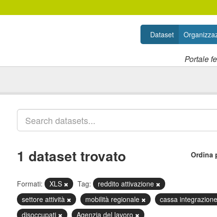
Dataset
Organizzaz
Portale f
1 dataset trovato
Ordina 
Formati:
XLS
Tag:
reddito attivazione
settore attività
mobilità regionale
cassa integrazion
disoccupati
Agenzia del lavoro