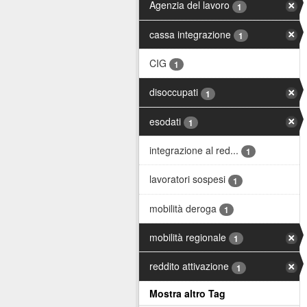
Agenzia del lavoro
1
cassa integrazione
1
CIG
1
disoccupati
1
esodati
1
integrazione al red...
1
lavoratori sospesi
1
mobilità deroga
1
mobilità regionale
1
reddito attivazione
1
Mostra altro Tag