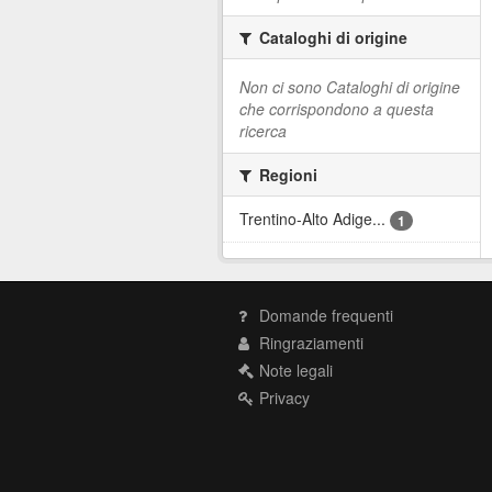
Cataloghi di origine
Non ci sono Cataloghi di origine
che corrispondono a questa
ricerca
Regioni
Trentino-Alto Adige...
1
Domande frequenti
Ringraziamenti
Note legali
Privacy