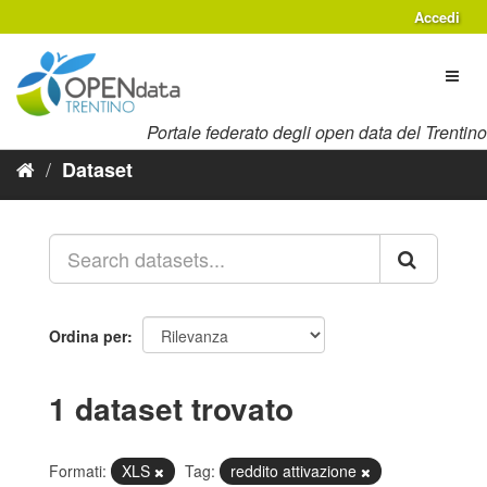
Salta
Accedi
al
contenuto
Toggl
naviga
Portale federato degli open data del Trentino
Dataset
Ordina per
1 dataset trovato
Formati:
XLS
Tag:
reddito attivazione