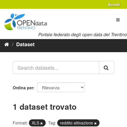
Salta
Accedi
al
contenuto
Toggl
naviga
Portale federato degli open data del Trentino
Dataset
Ordina per
1 dataset trovato
Formati:
XLS
Tag:
reddito attivazione