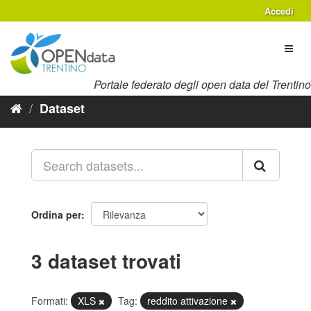
Salta
Accedi
al
contenuto
Toggl
naviga
Portale federato degli open data del Trentino
Dataset
Ordina per
3 dataset trovati
Formati:
XLS
Tag:
reddito attivazione